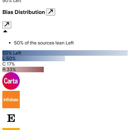
50
%
Left
Bias Distribution
50
%
of the sources lean
Left
50% Left
L 50%
C 17%
R 33%