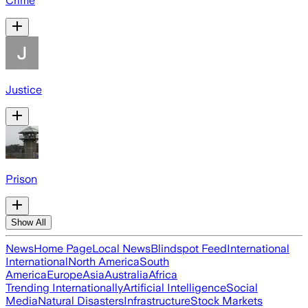
Crime
Justice
Prison
Show All
News
Home Page
Local News
Blindspot Feed
International
International
North America
South
America
Europe
Asia
Australia
Africa
Trending Internationally
Artificial Intelligence
Social
Media
Natural Disasters
Infrastructure
Stock Markets