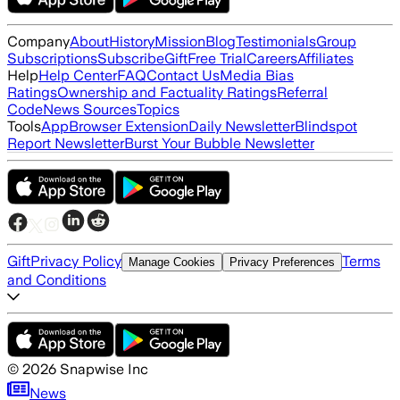
Company
About
History
Mission
Blog
Testimonials
Group
Subscriptions
Subscribe
Gift
Free Trial
Careers
Affiliates
Help
Help Center
FAQ
Contact Us
Media Bias
Ratings
Ownership and Factuality Ratings
Referral
Code
News Sources
Topics
Tools
App
Browser Extension
Daily Newsletter
Blindspot
Report Newsletter
Burst Your Bubble Newsletter
Gift
Privacy Policy
Terms
Manage Cookies
Privacy Preferences
and Conditions
©
2026
Snapwise Inc
News