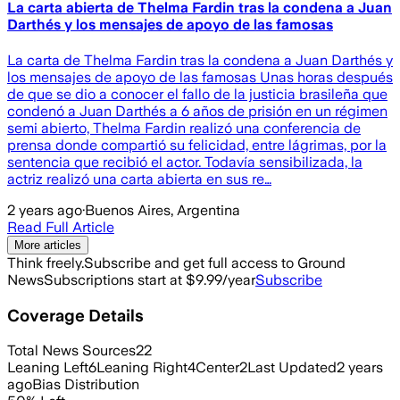
La carta abierta de Thelma Fardin tras la condena a Juan
Darthés y los mensajes de apoyo de las famosas
La carta de Thelma Fardin tras la condena a Juan Darthés y
los mensajes de apoyo de las famosas Unas horas después
de que se dio a conocer el fallo de la justicia brasileña que
condenó a Juan Darthés a 6 años de prisión en un régimen
semi abierto, Thelma Fardin realizó una conferencia de
prensa donde compartió su felicidad, entre lágrimas, por la
sentencia que recibió el actor. Todavía sensibilizada, la
actriz realizó una carta abierta en sus re…
2 years ago
·
Buenos Aires, Argentina
Read Full Article
More articles
Think freely.
Subscribe and get full access to Ground
News
Subscriptions start at $9.99/year
Subscribe
Coverage Details
Total News Sources
22
Leaning Left
6
Leaning Right
4
Center
2
Last Updated
2 years
ago
Bias Distribution