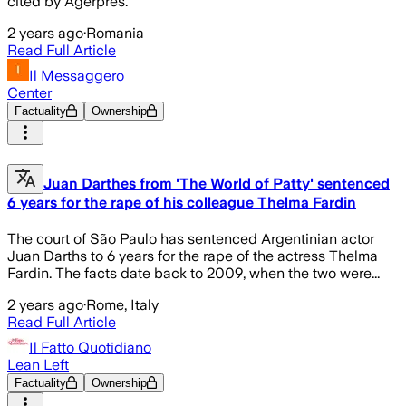
cited by Agerpres.
2 years ago
·
Romania
Read Full Article
Il Messaggero
Center
Factuality
Ownership
Juan Darthes from 'The World of Patty' sentenced
6 years for the rape of his colleague Thelma Fardin
The court of São Paulo has sentenced Argentinian actor
Juan Darths to 6 years for the rape of the actress Thelma
Fardin. The facts date back to 2009, when the two were...
2 years ago
·
Rome, Italy
Read Full Article
Il Fatto Quotidiano
Lean Left
Factuality
Ownership