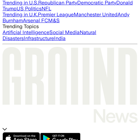
Trending in U.S.
Republican Party
Democratic Party
Donald
Trump
US Politics
NFL
Trending in U.K.
Premier League
Manchester United
Andy
Burnham
Arsenal FC
M&S
Trending Topics
Artificial Intelligence
Social Media
Natural
Disasters
Infrastructure
India