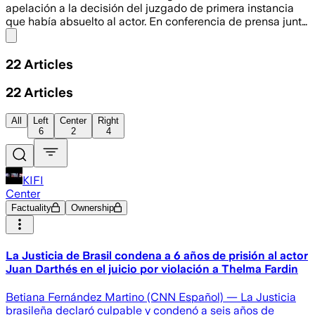
apelación a la decisión del juzgado de primera instancia
que había absuelto al actor. En conferencia de prensa junt…
Share menu
22
Articles
22
Articles
All
Left
Center
Right
6
2
4
KIFI
Center
Factuality
Ownership
La Justicia de Brasil condena a 6 años de prisión al actor
Juan Darthés en el juicio por violación a Thelma Fardin
Betiana Fernández Martino (CNN Español) — La Justicia
brasileña declaró culpable y condenó a seis años de