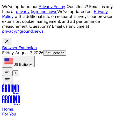
Skip to main content
We've updated our
Privacy Policy
. Questions? Email us any
time at
privacy@ground.news
We've updated our
Privacy
Policy
with additional info on research surveys, our browser
extension, cookie management, and ad performance
measurement. Questions? Email us any time at
privacy@ground.news
Browser Extension
Friday, August 7, 2026
Set Location
US
Edition
Home
For You