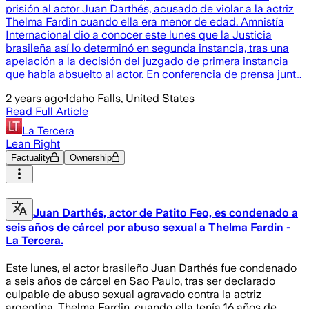
prisión al actor Juan Darthés, acusado de violar a la actriz
Thelma Fardin cuando ella era menor de edad. Amnistía
Internacional dio a conocer este lunes que la Justicia
brasileña así lo determinó en segunda instancia, tras una
apelación a la decisión del juzgado de primera instancia
que había absuelto al actor. En conferencia de prensa junt…
2 years ago
·
Idaho Falls, United States
Read Full Article
La Tercera
Lean Right
Factuality
Ownership
Juan Darthés, actor de Patito Feo, es condenado a
seis años de cárcel por abuso sexual a Thelma Fardin -
La Tercera.
Este lunes, el actor brasileño Juan Darthés fue condenado
a seis años de cárcel en Sao Paulo, tras ser declarado
culpable de abuso sexual agravado contra la actriz
argentina, Thelma Fardin, cuando ella tenía 16 años de