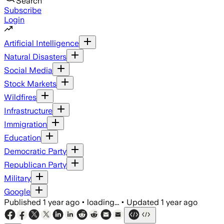
Search
Subscribe
Login
Artificial Intelligence
Natural Disasters
Social Media
Stock Markets
Wildfires
Infrastructure
Immigration
Education
Democratic Party
Republican Party
Military
Google
Published
1 year ago
•
loading...
•
Updated
1 year ago