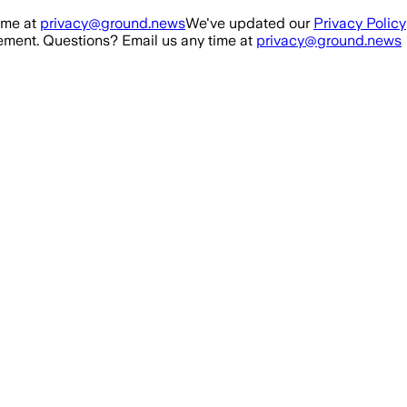
ime at
privacy@ground.news
We've updated our
Privacy Policy
ment. Questions? Email us any time at
privacy@ground.news