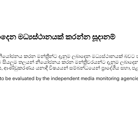
ාදෙන මධ්‍යස්ථානයක් කරන්න සූදානම්
ජනය කරන මන්ත්‍රීන්ට දැනුම ලබාදෙන මධ්‍යස්ථානයක් බවට පත
 සියලුම තලයන් නියෝජනය කරන මන්ත්‍රීවරයන්ට දැනුම ලබාදෙන
ීතිය, ආණ්ඩුකරණය යනාදී විෂයයන් සම්බන්ධයෙන් ප්‍රාදේශීය සභා, 
 to be evaluated by the independent media monitoring agencies 