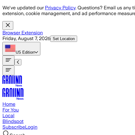
Skip to main content
We've updated our
Privacy Policy
. Questions? Email us any t
extension, cookie management, and ad performance measure
Browser Extension
Friday, August 7, 2026
Set Location
US
Edition
Home
For You
Local
Blindspot
Subscribe
Login