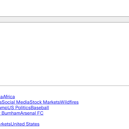
ia
Africa
s
Social Media
Stock Markets
Wildfires
rump
US Politics
Baseball
 Burnham
Arsenal FC
rkets
United States