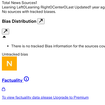
Total News Sources
1
Leaning Left
0
Leaning Right
0
Center
0
Last Updated
1 year a
No sources with tracked biases.
Bias Distribution
There is no tracked Bias information for the sources cove
Untracked bias
Factuality
To view factuality data please
Upgrade to Premium