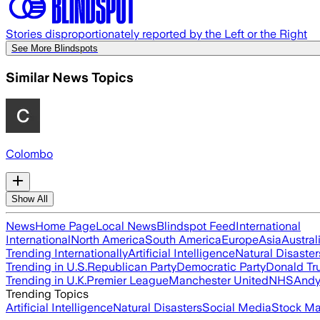
Stories disproportionately reported by the Left or the Right
See More Blindspots
Similar News Topics
Colombo
Show All
News
Home Page
Local News
Blindspot Feed
International
International
North America
South America
Europe
Asia
Austral
Trending Internationally
Artificial Intelligence
Natural Disaster
Trending in U.S.
Republican Party
Democratic Party
Donald T
Trending in U.K.
Premier League
Manchester United
NHS
Andy
Trending Topics
Artificial Intelligence
Natural Disasters
Social Media
Stock Ma