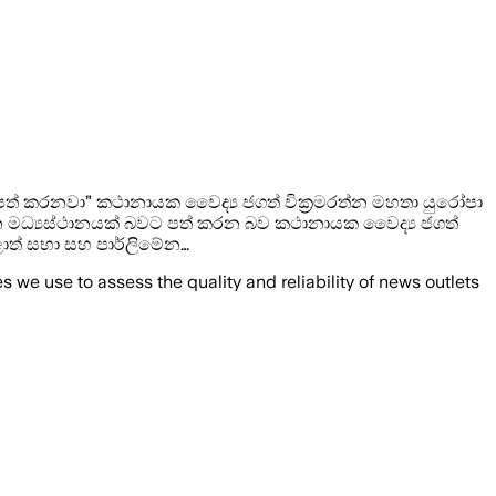
් කරනවා” කථානායක වෛද්‍ය ජගත් වික්‍රමරත්න මහතා යුරෝපා
 මධ්‍යස්ථානයක් බවට පත් කරන බව කථානායක වෛද්‍ය ජගත්
පළාත් සභා සහ පාර්ලිමේන…
we use to assess the quality and reliability of news outlets