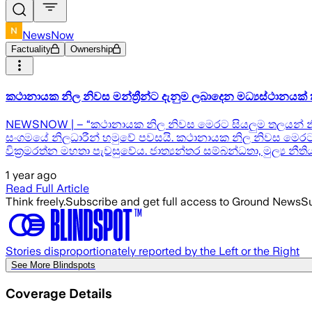
NewsNow
Factuality
Ownership
කථානායක නිල නිවස මන්ත්‍රීන්ට දැනුම ලබාදෙන මධ්‍යස්ථානයක්
NEWSNOW | – “කථානායක නිල නිවස මෙරට සියලුම තලයන් නියෝ
සංගමයේ නිලධාරීන් හමුවේ පවසයි. කථානායක නිල නිවස මෙරට
වික්‍රමරත්න මහතා පැවසුවේය. ජාත්‍යන්තර සම්බන්ධතා, මුල්‍ය න
1 year ago
Read Full Article
Think freely.
Subscribe and get full access to Ground News
Su
Stories disproportionately reported by the Left or the Right
See More Blindspots
Coverage Details