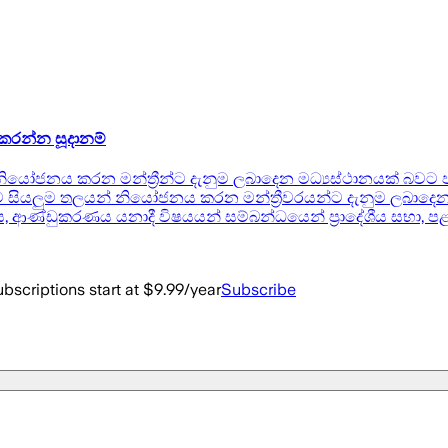
 කරන්න සූදානම්
ජනය කරන මන්ත්‍රීන්ට දැනුම ලබාදෙන මධ්‍යස්ථානයක් බවට පත
 සියලුම තලයන් නියෝජනය කරන මන්ත්‍රීවරයන්ට දැනුම ලබාදෙන
ීතිය, ආණ්ඩුකරණය යනාදී විෂයයන් සම්බන්ධයෙන් ප්‍රාදේශීය සභා, 
bscriptions start at $9.99/year
Subscribe