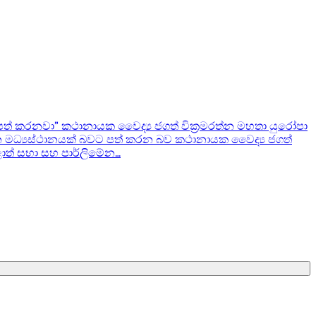
් කරනවා” කථානායක වෛද්‍ය ජගත් වික්‍රමරත්න මහතා යුරෝපා
 මධ්‍යස්ථානයක් බවට පත් කරන බව කථානායක වෛද්‍ය ජගත්
පළාත් සභා සහ පාර්ලිමේන…