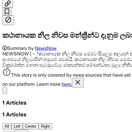
කථානායක නිල නිවස මන්ත්‍රීන්ට දැනුම ලබ
Summary by
NewsNow
NEWSNOW | – “කථානායක නිල නිවස මෙරට සියලුම තලයන් නියෝ
සංගමයේ නිලධාරීන් හමුවේ පවසයි. කථානායක නිල නිවස මෙරට
වික්‍රමරත්න මහතා පැවසුවේය. ජාත්‍යන්තර සම්බන්ධතා, මුල්‍ය න
This story is only covered by news sources that have yet
on our platform. Learn more
here.
Share menu
1
Articles
1
Articles
All
Left
Center
Right