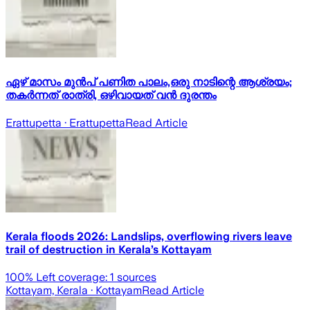
ഏഴ് മാസം മുൻപ് പണിത പാലം,ഒരു നാടിന്റെ ആശ്രയം;
തകർന്നത് രാത്രി, ഒഴിവായത് വൻ ദുരന്തം
Erattupetta
· Erattupetta
Read Article
Kerala floods 2026: Landslips, overflowing rivers leave
trail of destruction in Kerala’s Kottayam
100
% Left coverage:
1
sources
Kottayam, Kerala
· Kottayam
Read Article