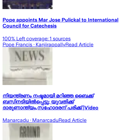
Pope appoints Mar Jose Pulickal to International
Council for Catechesis
100
% Left coverage:
1
sources
Pope Francis
· Kanjirappally
Read Article
നിയന്ത്രണം നഷ്ടമായി മറിഞ്ഞ ബൈക്ക്
ബസിനടിയിൽപ്പെട്ടു; യുവതിക്ക്
ദാരുണാന്ത്യം,സഹോദരന് പരിക്ക് |Video
Manarcadu
· Manarcadu
Read Article