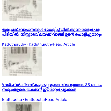
ഇരുചക്രവാഹനങ്ങൾ മോഷ്ടിച്ച് വിൽക്കുന്ന രണ്ടുപേർ
പിടിയിൽ; നിസ്സാരവിലയ്ക്ക് വാങ്ങി ഉടൻ പൊളിച്ചുമാറ്റും
Kaduthuruthy
· Kaduthuruthy
Read Article
‘ഗൾഫിൽ കിടന്ന് കഷ്ടപ്പെട്ടുണ്ടാക്കിയ മുതലാ, 35 ലക്ഷം
നഷ്ടം;ആകെ തകർന്ന് ഈരാറ്റുപേട്ടക്കാർ’
Erattupetta
· Erattupetta
Read Article