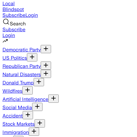
Local
Blindspot
Subscribe
Login
Search
Subscribe
Login
Democratic Party
US Politics
Republican Party
Natural Disasters
Donald Trump
Wildfires
Artificial Intelligence
Social Media
Accident
Stock Markets
Immigration