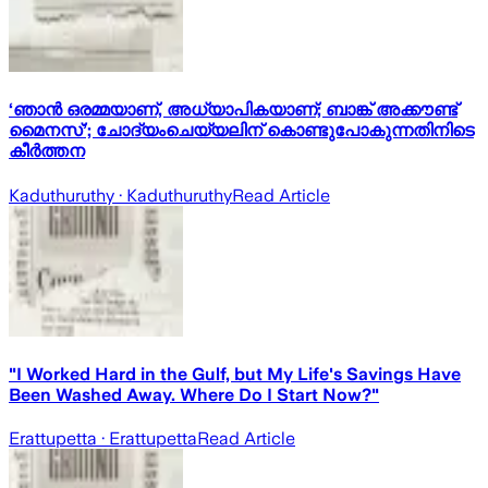
‘ഞാൻ ഒരമ്മയാണ്, അധ്യാപികയാണ്; ബാങ്ക് അക്കൗണ്ട്
മൈനസ്’; ചോദ്യംചെയ്യലിന് കൊണ്ടുപോകുന്നതിനിടെ
കീർത്തന
Kaduthuruthy
· Kaduthuruthy
Read Article
"I Worked Hard in the Gulf, but My Life's Savings Have
Been Washed Away. Where Do I Start Now?"
Erattupetta
· Erattupetta
Read Article