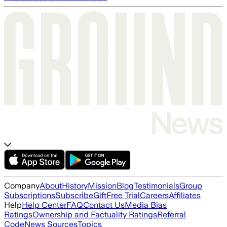
Company
About
History
Mission
Blog
Testimonials
Group
Subscriptions
Subscribe
Gift
Free Trial
Careers
Affiliates
Help
Help Center
FAQ
Contact Us
Media Bias
Ratings
Ownership and Factuality Ratings
Referral
Code
News Sources
Topics