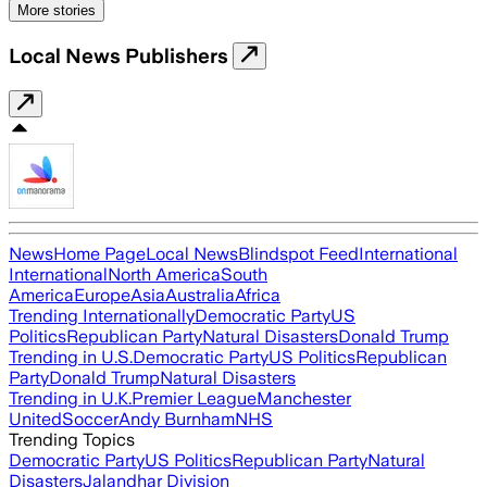
More stories
Local News Publishers
News
Home Page
Local News
Blindspot Feed
International
International
North America
South
America
Europe
Asia
Australia
Africa
Trending Internationally
Democratic Party
US
Politics
Republican Party
Natural Disasters
Donald Trump
Trending in U.S.
Democratic Party
US Politics
Republican
Party
Donald Trump
Natural Disasters
Trending in U.K.
Premier League
Manchester
United
Soccer
Andy Burnham
NHS
Trending Topics
Democratic Party
US Politics
Republican Party
Natural
Disasters
Jalandhar Division