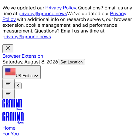
Skip to main content
We've updated our
Privacy Policy
. Questions? Email us any
time at
privacy@ground.news
We've updated our
Privacy
Policy
with additional info on research surveys, our browser
extension, cookie management, and ad performance
measurement. Questions? Email us any time at
privacy@ground.news
Browser Extension
Saturday, August 8, 2026
Set Location
US
Edition
Home
For You